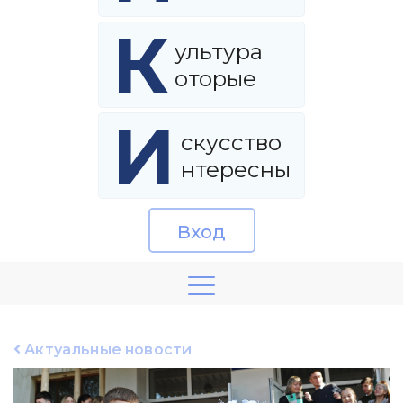
К
ультура
оторые
И
скусство
нтересны
Вход
Актуальные новости