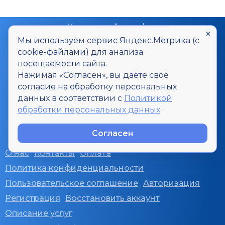
Контактный телефон
×
8-800-700-20-06
Мы используем сервис Яндекс.Метрика (с
cookie-файлами) для анализа
Контактный E-mail
посещаемости сайта.
smi@u-inf.ru
Нажимая «Согласен», вы даёте своё
согласие на обработку персональных
Все интересующие вопросы Вы
данных в соответствии с
Политикой
можете задать через форму
обработки персональных данных
.
Задать вопрос
Согласен
О нас
Контакты
Оплата
Политика конфиденциальности
Пользовательское соглашение
Авторизация
Регистрация
Восстановить аккаунт
Описание услуг