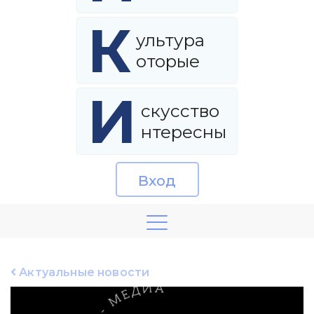
К
ультура
оторые
И
скусство
нтересны
Вход
Актуальные новости