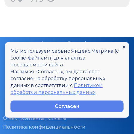
Контактный телефон
×
8-800-700-20-06
Мы используем сервис Яндекс.Метрика (с
cookie-файлами) для анализа
Контактный E-mail
посещаемости сайта.
smi@u-inf.ru
Нажимая «Согласен», вы даёте своё
согласие на обработку персональных
Все интересующие вопросы Вы
данных в соответствии с
Политикой
можете задать через форму
обработки персональных данных
.
Задать вопрос
Согласен
О нас
Контакты
Оплата
Политика конфиденциальности