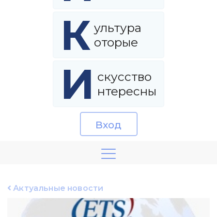
К
ультура
оторые
И
скусство
нтересны
Вход
Актуальные новости