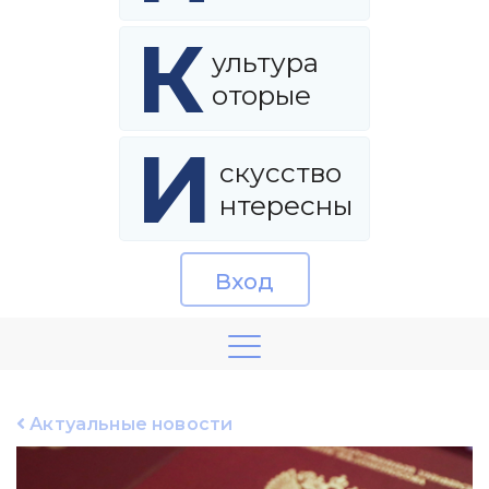
К
ультура
оторые
И
скусство
нтересны
Вход
Актуальные новости