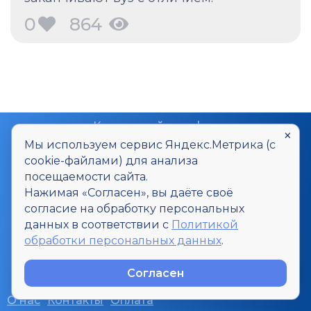
0
864
Контактный телефон
×
8-800-700-20-06
Мы используем сервис Яндекс.Метрика (с
cookie-файлами) для анализа
Контактный E-mail
посещаемости сайта.
smi@u-inf.ru
Нажимая «Согласен», вы даёте своё
согласие на обработку персональных
Все интересующие вопросы Вы
данных в соответствии с
Политикой
можете задать через форму
обработки персональных данных
.
Задать вопрос
Согласен
О нас
Контакты
Оплата