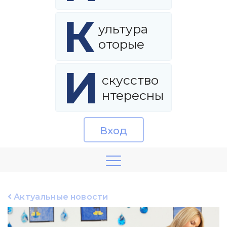
К
ультура
оторые
И
скусство
нтересны
Вход
Актуальные новости