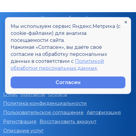
Контактный телефон
×
8-800-700-20-06
Мы используем сервис Яндекс.Метрика (с
cookie-файлами) для анализа
Контактный E-mail
посещаемости сайта.
smi@u-inf.ru
Нажимая «Согласен», вы даёте своё
согласие на обработку персональных
Все интересующие вопросы Вы
данных в соответствии с
Политикой
можете задать через форму
обработки персональных данных
.
Задать вопрос
Согласен
О нас
Контакты
Оплата
Политика конфиденциальности
Пользовательское соглашение
Авторизация
Регистрация
Восстановить аккаунт
Описание услуг