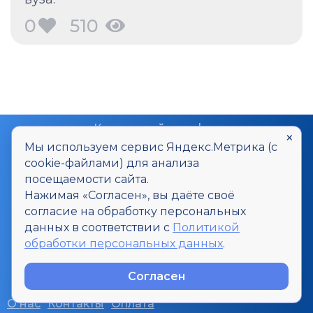
0
510
Контактный телефон
×
8-800-700-20-06
Мы используем сервис Яндекс.Метрика (с
cookie-файлами) для анализа
Контактный E-mail
посещаемости сайта.
smi@u-inf.ru
Нажимая «Согласен», вы даёте своё
согласие на обработку персональных
Все интересующие вопросы Вы
данных в соответствии с
Политикой
можете задать через форму
обработки персональных данных
.
Задать вопрос
Согласен
О нас
Контакты
Оплата