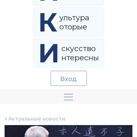
К
ультура
оторые
И
скусство
нтересны
Вход
Актуальные новости